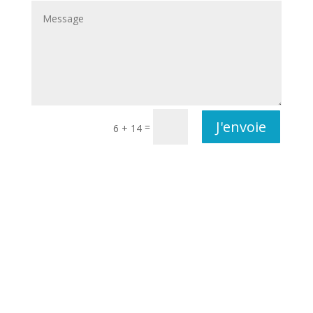
J'envoie
=
6 + 14